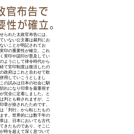
せられた太政官布告には、
ていない公文書は裁判にお
ないことが明記されてお
実印の重要性が確立。これ
く実印や認印が普及してい
のようにして律令時代から
経て官印制度は復活したの
の政府はこれと合わせて欧
併用していこうとしまし
この試みは日本の社会に馴
切れになり印章を最重視す
が完全に定着しました。と
は判とも称されますが、こ
印章が捺されたためです。
は「判行」から転じたもの
ます。世界的には数千年の
章は、日本においても古代
てきたものであり、そこに
が時を超えて深く息づいて